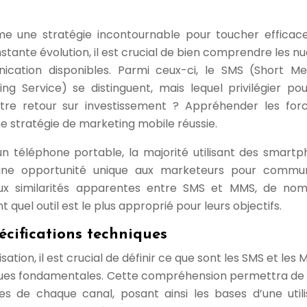
e une stratégie incontournable pour toucher effica
nstante évolution, il est crucial de bien comprendre les n
ication disponibles. Parmi ceux-ci, le SMS (Short M
g Service) se distinguent, mais lequel privilégier po
re retour sur investissement ? Appréhender les for
ne stratégie de marketing mobile réussie.
n téléphone portable, la majorité utilisant des smartp
une opportunité unique aux marketeurs pour commun
aux similarités apparentes entre SMS et MMS, de no
uel outil est le plus approprié pour leurs objectifs.
écifications techniques
sation, il est crucial de définir ce que sont les SMS et les
iques fondamentales. Cette compréhension permettra de
tes de chaque canal, posant ainsi les bases d’une utili