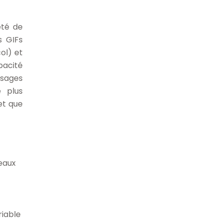
été de
s GIFs
ol) et
pacité
ssages
 plus
et que
eaux
riable