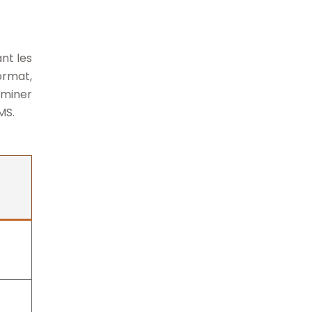
nt les
ormat,
aminer
MS.