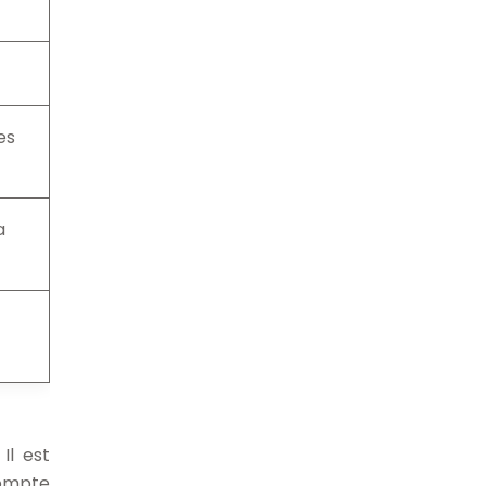
es
a
Il est
compte