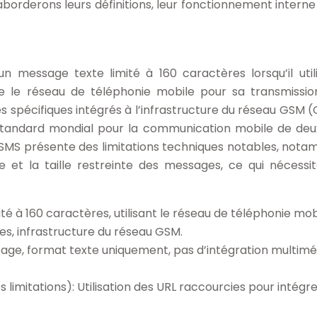
orderons leurs définitions, leur fonctionnement interne 
n message texte limité à 160 caractères lorsqu’il util
se le réseau de téléphonie mobile pour sa transmissio
 spécifiques intégrés à l’infrastructure du réseau GSM (
standard mondial pour la communication mobile de de
le SMS présente des limitations techniques notables, not
e et la taille restreinte des messages, ce qui nécessi
té à 160 caractères, utilisant le réseau de téléphonie mob
s, infrastructure du réseau GSM.
ssage, format texte uniquement, pas d’intégration multimé
s limitations): Utilisation des URL raccourcies pour intégr