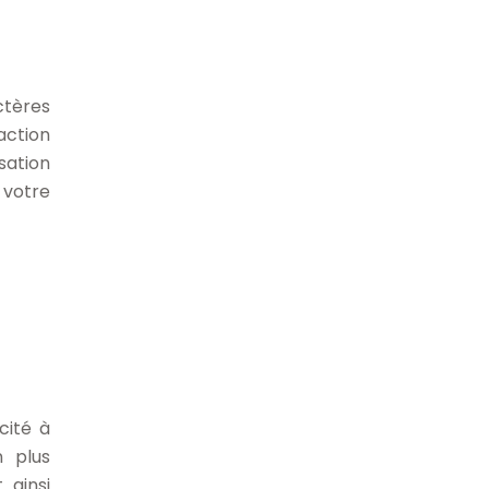
ctères
action
sation
 votre
cité à
n plus
 ainsi