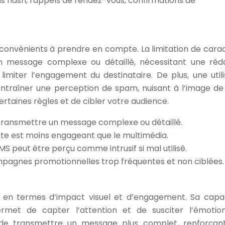
s flash, rappels de rendez-vous, confirmations de
nconvénients à prendre en compte. La limitation de cara
’un message complexe ou détaillé, nécessitant une réd
limiter l’engagement du destinataire. De plus, une utili
ntraîner une perception de spam, nuisant à l’image de
ertaines règles et de cibler votre audience.
de transmettre un message complexe ou détaillé.
exte est moins engageant que le multimédia.
S peut être perçu comme intrusif si mal utilisé.
pagnes promotionnelles trop fréquentes et non ciblées.
fs en termes d’impact visuel et d’engagement. Sa capa
rmet de capter l’attention et de susciter l’émotio
e transmettre un message plus complet, renforçant