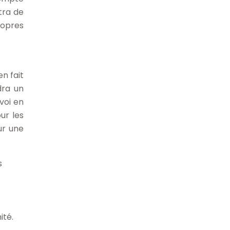
tra de
ropres
n fait
dra un
voi en
ur les
ur une
s
ité.