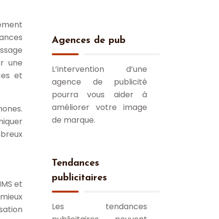
cement
uances
Agences de pub
essage
ur une
L’intervention d’une
ces et
agence de publicité
pourra vous aider à
améliorer votre image
hones.
de marque.
iquer
mbreux
Tendances
publicitaires
 MMS et
 mieux
Les tendances
sation