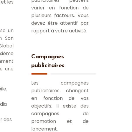
publicitaires peuvent
et les
varier en fonction de
plusieurs facteurs. Vous
devez être attentif par
ise un
rapport à votre activité.
n. Son
Global
uxième
Campagnes
amment
publicitaires
te une
Les campagnes
ile.
publicitaires changent
en fonction de vos
dia
objectifs. Il existe des
campagnes de
er des
promotion et de
lancement.